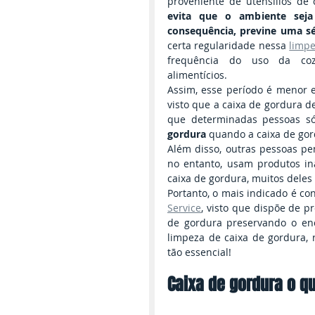
proveniente de utensílios de
evita que o ambiente seja
consequência, previne uma sé
certa regularidade nessa 
limp
frequência do uso da cozi
alimentícios.
Assim, esse período é menor e
visto que a caixa de gordura d
que determinadas pessoas 
gordura 
quando a caixa de gor
Além disso, outras pessoas p
no entanto, usam produtos in
caixa de gordura, muitos deles 
Portanto, o mais indicado é c
Service
, visto que dispõe de pr
de gordura preservando o en
limpeza de caixa de gordura, 
tão essencial!
Caixa de gordura o q