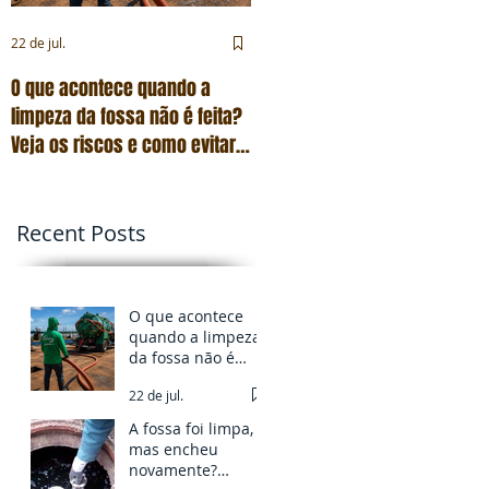
22 de jul.
23 de jul.
O que acontece quando a
A fossa foi limpa, mas encheu
limpeza da fossa não é feita?
novamente? Entenda as
Veja os riscos e como evitar
possíveis causas
problemas
Recent Posts
O que acontece
quando a limpeza
da fossa não é
feita? Veja os
22 de jul.
riscos e como
evitar problemas
A fossa foi limpa,
mas encheu
novamente?