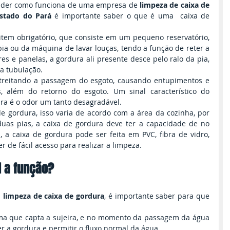
nder como funciona de uma empresa de 
limpeza de caixa de 
Estado do Pará
 é importante saber o que é uma  caixa de 
item obrigatório, que consiste em um pequeno reservatório, 
pia ou da máquina de lavar louças, tendo a função de reter a 
res e panelas, a gordura ali presente desce pelo ralo da pia, 
a tubulação.
treitando a passagem do esgoto, causando entupimentos e 
 além do retorno do esgoto. Um sinal característico do 
ra é o odor um tanto desagradável.
 gordura, isso varia de acordo com a área da cozinha, por 
as pias, a caixa de gordura deve ter a capacidade de no 
l, a caixa de gordura pode ser feita em PVC, fibra de vidro, 
er de fácil acesso para realizar a limpeza.
l a função?
 
limpeza de caixa de gordura
, é importante saber para que 
ma que capta a sujeira, e no momento da passagem da água 
er a gordura e permitir o fluxo normal da água.