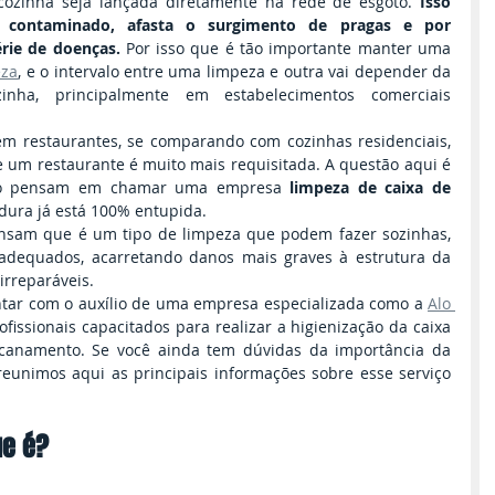
 cozinha seja lançada diretamente na rede de esgoto. 
Isso 
 contaminado, afasta o surgimento de pragas e por 
rie de doenças.
 Por isso que é tão importante manter uma 
eza
, e o intervalo entre uma limpeza e outra vai depender da 
nha, principalmente em estabelecimentos comerciais 
m restaurantes, se comparando com cozinhas residenciais, 
e um restaurante é muito mais requisitada. A questão aqui é 
só pensam em chamar uma empresa 
limpeza de caixa de 
dura já está 100% entupida.
ensam que é um tipo de limpeza que podem fazer sozinhas, 
adequados, acarretando danos mais graves à estrutura da 
irreparáveis.
ontar com o auxílio de uma empresa especializada como a 
Alo 
ofissionais capacitados para realizar a higienização da caixa 
canamento. Se você ainda tem dúvidas da importância da 
reunimos aqui as principais informações sobre esse serviço 
ue é?