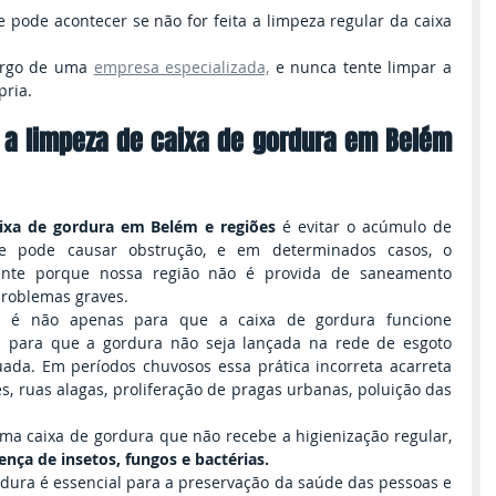
pode acontecer se não for feita a limpeza regular da caixa 
argo de uma 
empresa especializada,
 e nunca tente limpar a 
pria.
 a limpeza de caixa de gordura em Belém 
ixa de gordura em Belém e regiões 
é evitar o acúmulo de 
e pode causar obstrução, e em determinados casos, o 
ente porque nossa região não é provida de saneamento 
problemas graves.
a é não apenas para que a caixa de gordura funcione 
ara que a gordura não seja lançada na rede de esgoto 
da. Em períodos chuvosos essa prática incorreta acarreta 
 ruas alagas, proliferação de pragas urbanas, poluição das 
a caixa de gordura que não recebe a higienização regular, 
ença de insetos, fungos e bactérias.
rdura é essencial para a preservação da saúde das pessoas e 