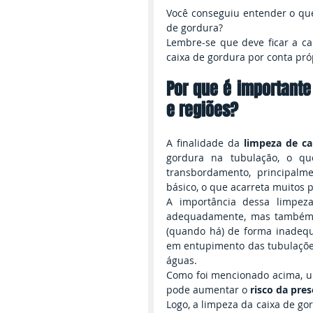
Você conseguiu entender o que 
de gordura?
Lembre-se que deve ficar a c
caixa de gordura por conta pró
Por que é importante
e regiões?
A finalidade da 
limpeza de ca
gordura na tubulação, o qu
transbordamento, principalm
básico, o que acarreta muitos 
A importância dessa limpez
adequadamente, mas também p
(quando há) de forma inadequa
em entupimento das tubulações,
águas.
Como foi mencionado acima, um
pode aumentar o 
risco da pres
Logo, a limpeza da caixa de go