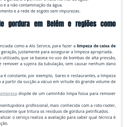
to e a não contaminação da água.
mento e a rede de esgoto sem impurezas.
de gordura em Belém e regiões como 
ciada como a Alo Service, para fazer a 
limpeza de caixa de 
a geração, justamente para assegurar a limpeza apropriada.
 utilizado, que se baseia no uso de bombas de alta pressão, 
 e remover a sujeira da tubulação, sem causar nenhum dano 
a é constante, por exemplo,  bares e restaurantes, a limpeza 
a a partir da sucção a vácuo em virtude do grande volume de 
 empresa
 dispõe de um caminhão limpa fossa para remover 
.
tupidora profissional, mais conhecida com a roto-rooter, 
sistente que tritura os resíduos de gordura petrificados.
alizar o serviço realiza a avaliação para saber qual técnica é 
ação.