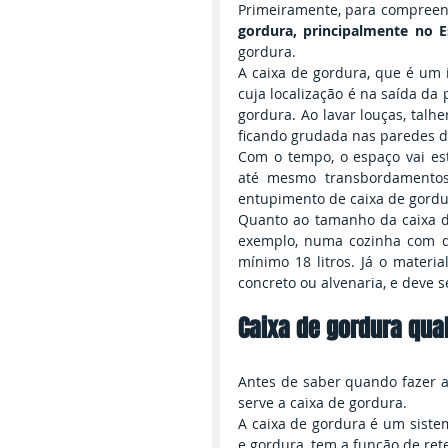
Primeiramente, para compree
gordura, principalmente no 
gordura.
A caixa de gordura, que é um 
cuja localização é na saída da 
gordura. Ao lavar louças, talhe
ficando grudada nas paredes d
Com o tempo, o espaço vai es
até mesmo transbordamentos,
entupimento de caixa de gordu
Quanto ao tamanho da caixa de
exemplo, numa cozinha com du
mínimo 18 litros. Já o materia
concreto ou alvenaria, e deve s
Caixa de gordura qua
Antes de saber quando fazer a
serve a caixa de gordura.
A caixa de gordura é um siste
e gordura, tem a função de ret