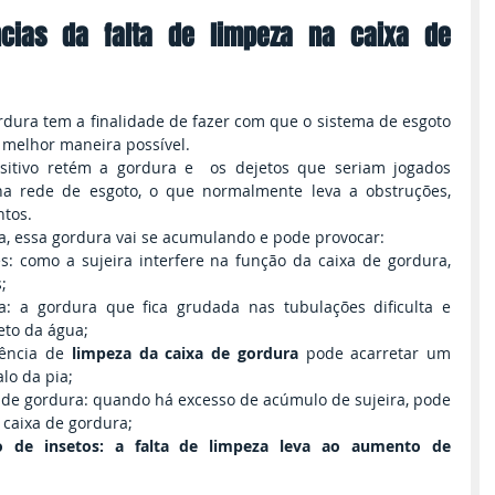
cias da falta de limpeza na caixa de 
rdura tem a finalidade de fazer com que o sistema de esgoto 
melhor maneira possível.
sitivo retém a gordura e  os dejetos que seriam jogados 
a rede de esgoto, o que normalmente leva a obstruções, 
tos.
a, essa gordura vai se acumulando e pode provocar:
: como a sujeira interfere na função da caixa de gordura, 
;
: a gordura que fica grudada nas tubulações dificulta e 
to da água;
ência de 
limpeza da caixa de gordura 
pode acarretar um 
lo da pia;
de gordura: quando há excesso de acúmulo de sujeira, pode 
caixa de gordura;
o de insetos: a falta de limpeza leva ao aumento de 