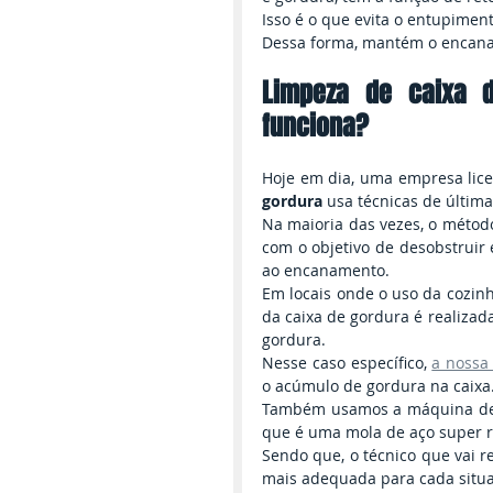
Isso é o que evita o entupimen
Dessa forma, mantém o encana
Limpeza de caixa 
funciona?
Hoje em dia, uma empresa licen
gordura 
usa técnicas de últim
Na maioria das vezes, o método
com o objetivo de desobstruir
ao encanamento.
Em locais onde o uso da cozinh
da caixa de gordura é realizad
gordura.
Nesse caso específico, 
a nossa
o acúmulo de gordura na caixa
Também usamos a máquina desen
que é uma mola de aço super re
Sendo que, o técnico que vai re
mais adequada para cada situ