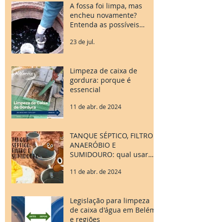
A fossa foi limpa, mas
encheu novamente?
Entenda as possíveis
causas
23 de jul.
Limpeza de caixa de
gordura: porque é
essencial
11 de abr. de 2024
TANQUE SÉPTICO, FILTRO
ANAERÓBIO E
SUMIDOURO: qual usar
para o tratamento do meu
11 de abr. de 2024
esgoto?
Legislação para limpeza
de caixa d'água em Belém
e regiões