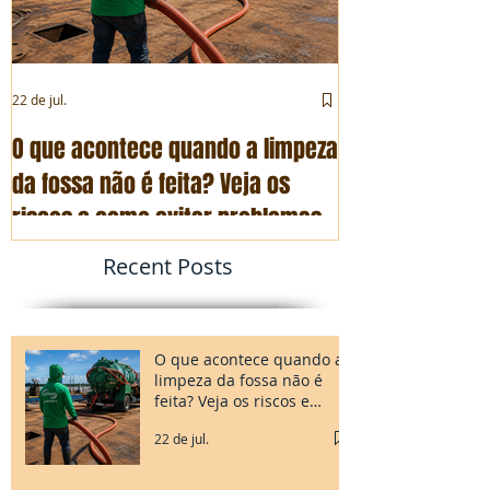
22 de jul.
23 de jul.
O que acontece quando a limpeza
A fossa foi lim
da fossa não é feita? Veja os
novamente? En
riscos e como evitar problemas
possíveis caus
Recent Posts
O que acontece quando a
limpeza da fossa não é
feita? Veja os riscos e
como evitar problemas
22 de jul.