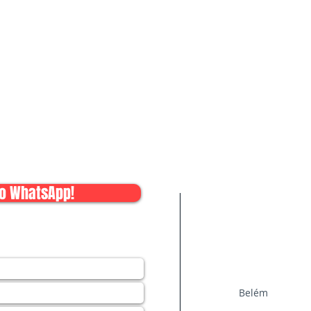
Áreas de 
aqui:
o WhatsApp!
Atendemos Belém,
Santa Izabel e 
o importantes para orçarmos seu
disponibilidade pa
el, informe metragens cúbicas.
Belém