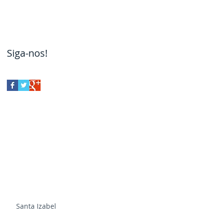
Siga-nos!
atendimento
 Ananindeua, Marituba, Benevides,
Mosqueiro de imediato. Consulte
ra outras regiões.
Santa Izabel