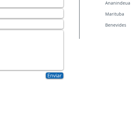
Ananindeua
Marituba
Benevides
Enviar
co
teer.