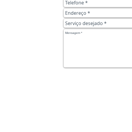
Ainda tem dúvidas? Fala conos
mais rápido:
​© 2023 Alô Service | Criado por LR Marke