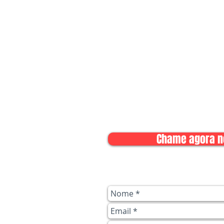
Peça seu orçamento 
Chame agora n
Todas as informações são muit
serviço com precisão. E se possív