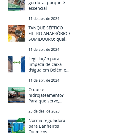
gordura: porque é
essencial
11 de abr. de 2024
TANQUE SÉPTICO,
FILTRO ANAERÓBIO E
SUMIDOURO: qual
usar para o
11 de abr. de 2024
tratamento do meu
esgoto?
Legislação para
limpeza de caixa
d'água em Belém e
regiões
11 de abr. de 2024
O que é
hidrojateamento?
Para que serve,
vantagens e tipos
28 de dez. de 2023
Norma reguladora
para Banheiros
Químicos