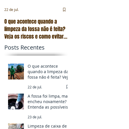
22 de jul.
23 de jul.
O que acontece quando a
A fossa foi limpa, mas enche
limpeza da fossa não é feita?
novamente? Entenda as
Veja os riscos e como evitar
possíveis causas
problemas
Posts Recentes
O que acontece
quando a limpeza da
fossa não é feita? Veja
os riscos e como
22 de jul.
evitar problemas
A fossa foi limpa, mas
encheu novamente?
Entenda as possíveis
causas
23 de jul.
Limpeza de caixa de